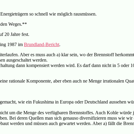
en Energieträgern so schnell wie möglich rausmüssen.
enden Weges.**
f 20 Jahre fest.
king 1987 im
Brundland-Bericht
.
iterlaufen. Aber es muss auch a) klar sein, wo der Brennstoff herkommt
en ausgeschaltet werden.
altung dann kompensiert werden wird. Es darf dann nicht in 5 oder 10 
t eine rationale Komponente, aber eben auch ne Menge irrationalen Q
n gemacht, wie ein Fukushima in Europa oder Deutschland aussehen wü
 nicht um die Menge des verfügbaren Brennstoffes. Auch Kohle würde ja 
haben. Bei deren Quellen man sich genauso diversifizieren muss wie wir
ebaut werden und müssen auch gewartet werden. Aber a) fällt die Brenn