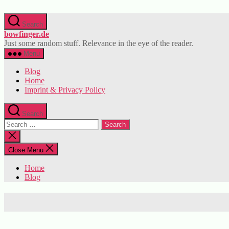
Skip
to
Search
the
bowfinger.de
content
Just some random stuff. Relevance in the eye of the reader.
Menu
Blog
Home
Imprint & Privacy Policy
Search
Search
for:
Close
search
Close Menu
Home
Blog