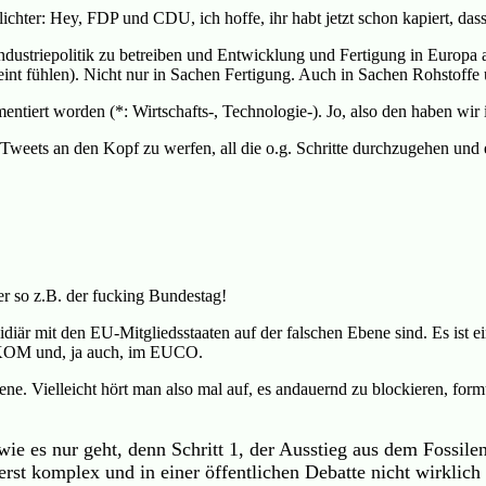
chter: Hey, FDP und CDU, ich hoffe, ihr habt jetzt schon kapiert, dass K
 Industriepolitik zu betreiben und Entwicklung und Fertigung in Europ
nt fühlen). Nicht nur in Sachen Fertigung. Auch in Sachen Rohstoffe 
tiert worden (*: Wirtschafts-, Technologie-). Jo, also den haben wir i
-Tweets an den Kopf zu werfen, all die o.g. Schritte durchzugehen und e
er so z.B. der fucking Bundestag!
sidiär mit den EU-Mitgliedsstaaten auf der falschen Ebene sind. Es ist
r KOM und, ja auch, im EUCO.
. Vielleicht hört man also mal auf, es andauernd zu blockieren, formuli
e es nur geht, denn Schritt 1, der Ausstieg aus dem Fossilen
erst komplex und in einer öffentlichen Debatte nicht wirklich 