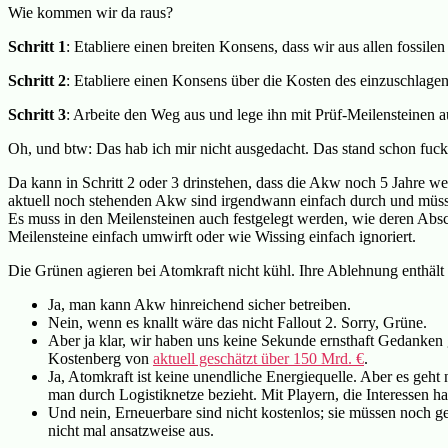
Wie kommen wir da raus?
Schritt 1
: Etabliere einen breiten Konsens, dass wir aus allen fossil
Schritt 2
: Etabliere einen Konsens über die Kosten des einzuschlag
Schritt 3
: Arbeite den Weg aus und lege ihn mit Prüf-Meilensteinen au
Oh, und btw: Das hab ich mir nicht ausgedacht. Das stand schon fuc
Da kann in Schritt 2 oder 3 drinstehen, dass die Akw noch 5 Jahre we
aktuell noch stehenden Akw sind irgendwann einfach durch und müss
Es muss in den Meilensteinen auch festgelegt werden, wie deren Absch
Meilensteine einfach umwirft oder wie Wissing einfach ignoriert.
Die Grünen agieren bei Atomkraft nicht kühl. Ihre Ablehnung enthäl
Ja, man kann Akw hinreichend sicher betreiben.
Nein, wenn es knallt wäre das nicht Fallout 2. Sorry, Grüne.
Aber ja klar, wir haben uns keine Sekunde ernsthaft Gedanke
Kostenberg von
aktuell geschätzt über 150 Mrd. €
.
Ja, Atomkraft ist keine unendliche Energiequelle. Aber es geht
man durch Logistiknetze bezieht. Mit Playern, die Interessen 
Und nein, Erneuerbare sind nicht kostenlos; sie müssen noch g
nicht mal ansatzweise aus.