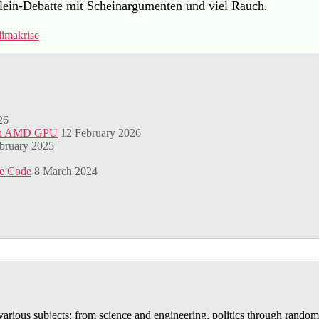
ein-Debatte mit Scheinargumenten und viel Rauch.
limakrise
26
with AMD GPU
12 February 2026
bruary 2025
te Code
8 March 2024
t various subjects: from science and engineering, politics through rando