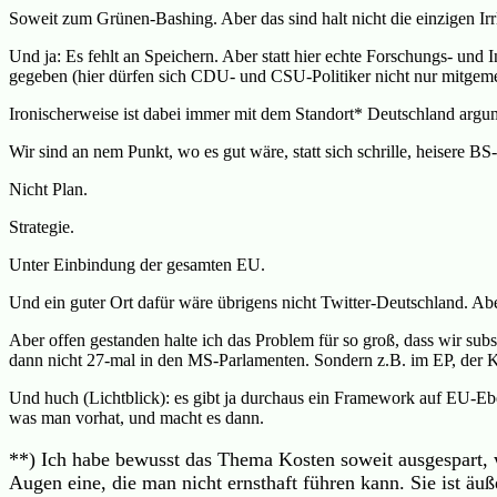
Soweit zum Grünen-Bashing. Aber das sind halt nicht die einzigen Irrli
Und ja: Es fehlt an Speichern. Aber statt hier echte Forschungs- und
gegeben (hier dürfen sich CDU- und CSU-Politiker nicht nur mitgemei
Ironischerweise ist dabei immer mit dem Standort* Deutschland argumen
Wir sind an nem Punkt, wo es gut wäre, statt sich schrille, heisere BS
Nicht Plan.
Strategie.
Unter Einbindung der gesamten EU.
Und ein guter Ort dafür wäre übrigens nicht Twitter-Deutschland. Ab
Aber offen gestanden halte ich das Problem für so groß, dass wir sub
dann nicht 27-mal in den MS-Parlamenten. Sondern z.B. im EP, de
Und huch (Lichtblick): es gibt ja durchaus ein Framework auf EU-Ebene
was man vorhat, und macht es dann.
**) Ich habe bewusst das Thema Kosten soweit ausgespart, wi
Augen eine, die man nicht ernsthaft führen kann. Sie ist äuß