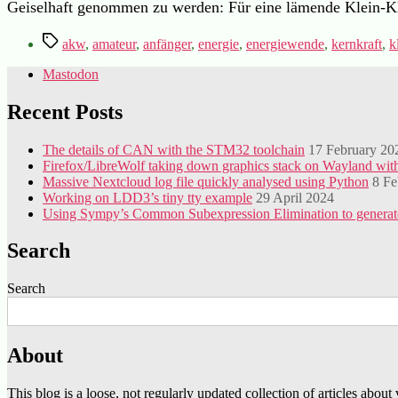
Geiselhaft genommen zu werden: Für eine lämende Klein-Kl
Tags
akw
,
amateur
,
anfänger
,
energie
,
energiewende
,
kernkraft
,
k
Mastodon
Recent Posts
The details of CAN with the STM32 toolchain
17 February 20
Firefox/LibreWolf taking down graphics stack on Wayland 
Massive Nextcloud log file quickly analysed using Python
8 Fe
Working on LDD3’s tiny tty example
29 April 2024
Using Sympy’s Common Subexpression Elimination to genera
Search
Search
About
This blog is a loose, not regularly updated collection of articles abou