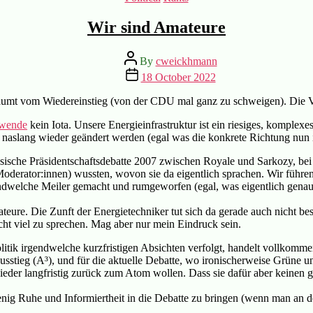
Wir sind Amateure
Post
By
cweickhmann
author
Post
18 October 2022
date
träumt vom Wiedereinstieg (von der CDU mal ganz zu schweigen). Die V
ewende
kein Iota. Unsere Energieinfrastruktur ist ein riesiges, komplex
 naslang wieder geändert werden (egal was die konkrete Richtung nun ist
sische Präsidentschaftsdebatte 2007 zwischen Royale und Sarkozy, bei 
derator:innen) wussten, wovon sie da eigentlich sprachen. Wir führen 
ndwelche Meiler gemacht und rumgeworfen (egal, was eigentlich genau
teure. Die Zunft der Energietechniker tut sich da gerade auch nicht bes
ht viel zu sprechen. Mag aber nur mein Eindruck sein.
litik irgendwelche kurzfristigen Absichten verfolgt, handelt vollkomm
stieg (A³), und für die aktuelle Debatte, wo ironischerweise Grüne un
ieder langfristig zurück zum Atom wollen. Dass sie dafür aber keinen g
ig Ruhe und Informiertheit in die Debatte zu bringen (wenn man an der