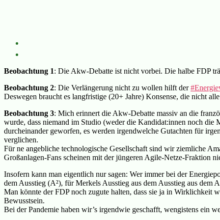
Beobachtung 1
: Die Akw-Debatte ist nicht vorbei. Die halbe FDP 
Beobachtung 2
: Die Verlängerung nicht zu wollen hilft der
#Energi
Deswegen braucht es langfristige (20+ Jahre) Konsense, die nicht alle
Beobachtung 3
: Mich erinnert die Akw-Debatte massiv an die franzö
wurde, dass niemand im Studio (weder die Kandidat:innen noch die Mo
durcheinander geworfen, es werden irgendwelche Gutachten für irge
verglichen.
Für ne angebliche technologische Gesellschaft sind wir ziemliche Ama
Großanlagen-Fans scheinen mit der jüngeren Agile-Netze-Fraktion nic
Insofern kann man eigentlich nur sagen: Wer immer bei der Energiepo
dem Ausstieg (A²), für Merkels Ausstieg aus dem Ausstieg aus dem Aus
Man könnte der FDP noch zugute halten, dass sie ja in Wirklichkeit w
Bewusstsein.
Bei der Pandemie haben wir’s irgendwie geschafft, wengistens ein wen