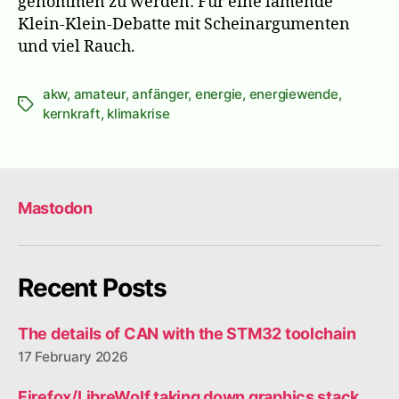
genommen zu werden: Für eine lämende
Klein-Klein-Debatte mit Scheinargumenten
und viel Rauch.
akw
,
amateur
,
anfänger
,
energie
,
energiewende
,
Tags
kernkraft
,
klimakrise
Mastodon
Recent Posts
The details of CAN with the STM32 toolchain
17 February 2026
Firefox/LibreWolf taking down graphics stack