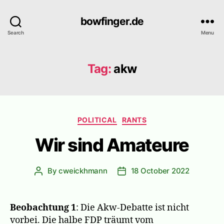
bowfinger.de
Search
Menu
Tag:
akw
Categories
POLITICAL
RANTS
Wir sind Amateure
By
cweickhmann
18 October 2022
Post
Post
author
date
Beobachtung 1
: Die Akw-Debatte ist nicht
vorbei. Die halbe FDP träumt vom