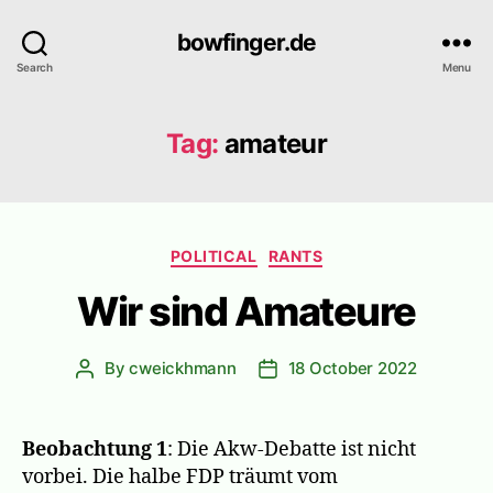
bowfinger.de
Search
Menu
Tag:
amateur
Categories
POLITICAL
RANTS
Wir sind Amateure
By
cweickhmann
18 October 2022
Post
Post
author
date
Beobachtung 1
: Die Akw-Debatte ist nicht
vorbei. Die halbe FDP träumt vom